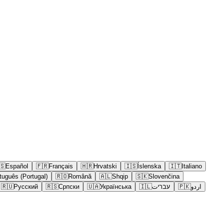
🇸
Español
🇫🇷
Français
🇭🇷
Hrvatski
🇮🇸
Íslenska
🇮🇹
Italiano
tuguês (Portugal)
🇷🇴
Română
🇦🇱
Shqip
🇸🇰
Slovenčina
🇷🇺
Русский
🇷🇸
Српски
🇺🇦
Українська
🇮🇱
עבריت
🇵🇰
اردو