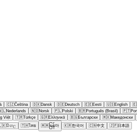
à
🇨🇿
Čeština
🇩🇰
Dansk
🇩🇪
Deutsch
🇪🇪
Eesti
🇺🇸
English
🇪
🇳🇱
Nederlands
🇳🇴
Norsk
🇵🇱
Polski
🇧🇷
Português (Brasil)
🇵🇹
Por
g Việt
🇹🇷
Türkçe
🇬🇷
Ελληνικά
🇧🇬
Български
🇲🇰
Македонски
🇱🇰
සිංහල
🇹🇭
ไทย
🇲🇲
မြန်마
🇰🇷
한국어
🇨🇳
中文
🇯🇵
日本語