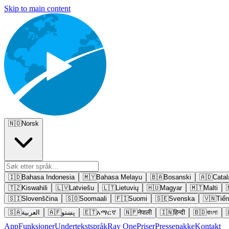
Skip to main content
🇳🇴
Norsk
🇮🇩
Bahasa Indonesia
🇲🇾
Bahasa Melayu
🇧🇦
Bosanski
🇦🇩
Catal
🇹🇿
Kiswahili
🇱🇻
Latviešu
🇱🇹
Lietuvių
🇭🇺
Magyar
🇲🇹
Malti
🇸🇮
Slovenščina
🇸🇴
Soomaali
🇫🇮
Suomi
🇸🇪
Svenska
🇻🇳
Tiến
🇸🇦
العربية
🇦🇫
پښتو
🇪🇹
አማርኛ
🇳🇵
नेपाली
🇮🇳
हिन्दी
🇧🇩
বাংলা
App
Funksjoner
Undertekstspråk
Ray One
Priser
Pressepakke
Kontakt