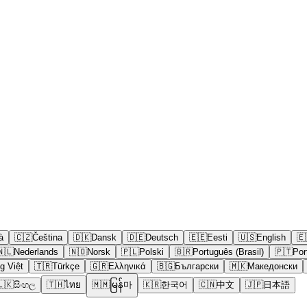
à
🇨🇿
Čeština
🇩🇰
Dansk
🇩🇪
Deutsch
🇪🇪
Eesti
🇺🇸
English
🇪
🇳🇱
Nederlands
🇳🇴
Norsk
🇵🇱
Polski
🇧🇷
Português (Brasil)
🇵🇹
Por
g Việt
🇹🇷
Türkçe
🇬🇷
Ελληνικά
🇧🇬
Български
🇲🇰
Македонски
🇱🇰
සිංහල
🇹🇭
ไทย
🇲🇲
မြန်마
🇰🇷
한국어
🇨🇳
中文
🇯🇵
日本語