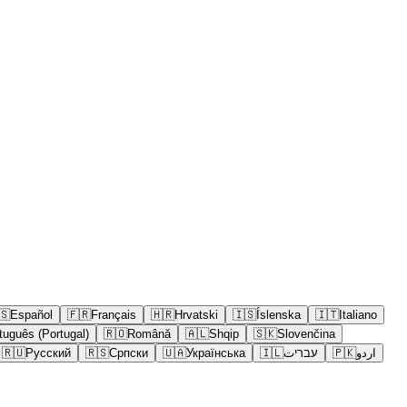
🇸
Español
🇫🇷
Français
🇭🇷
Hrvatski
🇮🇸
Íslenska
🇮🇹
Italiano
tuguês (Portugal)
🇷🇴
Română
🇦🇱
Shqip
🇸🇰
Slovenčina
🇷🇺
Русский
🇷🇸
Српски
🇺🇦
Українська
🇮🇱
עבריت
🇵🇰
اردو