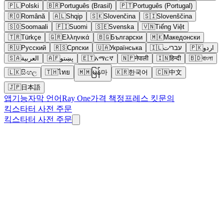
🇵🇱
Polski
🇧🇷
Português (Brasil)
🇵🇹
Português (Portugal)
🇷🇴
Română
🇦🇱
Shqip
🇸🇰
Slovenčina
🇸🇮
Slovenščina
🇸🇴
Soomaali
🇫🇮
Suomi
🇸🇪
Svenska
🇻🇳
Tiếng Việt
🇹🇷
Türkçe
🇬🇷
Ελληνικά
🇧🇬
Български
🇲🇰
Македонски
🇷🇺
Русский
🇷🇸
Српски
🇺🇦
Українська
🇮🇱
עבריت
🇵🇰
اردو
🇸🇦
العربية
🇦🇫
پښتو
🇪🇹
አማርኛ
🇳🇵
नेपाली
🇮🇳
हिन्दी
🇧🇩
বাংলা
🇱🇰
සිංහල
🇹🇭
ไทย
🇲🇲
မြန်마
🇰🇷
한국어
🇨🇳
中文
🇯🇵
日本語
앱
기능
자막 언어
Ray One
가격 책정
프레스 킷
문의
킥스타터 사전 주문
킥스타터 사전 주문