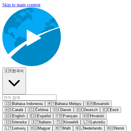
Skip to main content
🇰🇷
한국어
🇮🇩
Bahasa Indonesia
🇲🇾
Bahasa Melayu
🇧🇦
Bosanski
🇦🇩
Català
🇨🇿
Čeština
🇩🇰
Dansk
🇩🇪
Deutsch
🇪🇪
Eesti
🇺🇸
English
🇪🇸
Español
🇫🇷
Français
🇭🇷
Hrvatski
🇮🇸
Íslenska
🇮🇹
Italiano
🇹🇿
Kiswahili
🇱🇻
Latviešu
🇱🇹
Lietuvių
🇭🇺
Magyar
🇲🇹
Malti
🇳🇱
Nederlands
🇳🇴
Norsk