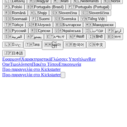
🇱🇹
Lietuvių
🇭🇺
Magyar
🇲🇹
Malti
🇳🇱
Nederlands
🇳🇴
Norsk
🇵🇱
Polski
🇧🇷
Português (Brasil)
🇵🇹
Português (Portugal)
🇷🇴
Română
🇦🇱
Shqip
🇸🇰
Slovenčina
🇸🇮
Slovenščina
🇸🇴
Soomaali
🇫🇮
Suomi
🇸🇪
Svenska
🇻🇳
Tiếng Việt
🇹🇷
Türkçe
🇬🇷
Ελληνικά
🇧🇬
Български
🇲🇰
Македонски
🇷🇺
Русский
🇷🇸
Српски
🇺🇦
Українська
🇮🇱
עבריت
🇵🇰
اردو
🇸🇦
العربية
🇦🇫
پښتو
🇪🇹
አማርኛ
🇳🇵
नेपाली
🇮🇳
हिन्दी
🇧🇩
বাংলা
🇱🇰
සිංහල
🇹🇭
ไทย
🇲🇲
မြန်마
🇰🇷
한국어
🇨🇳
中文
🇯🇵
日本語
Εφαρμογή
Χαρακτηριστικά
Γλώσσες Υποτίτλων
Ray
One
Τιμολόγηση
Πακέτο Τύπου
Επικοινωνία
Προ-παραγγελία στο Kickstarter
Προ-παραγγελία στο Kickstarter