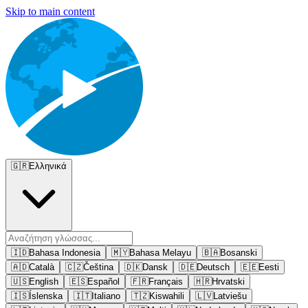
Skip to main content
🇬🇷
Ελληνικά
🇮🇩
Bahasa Indonesia
🇲🇾
Bahasa Melayu
🇧🇦
Bosanski
🇦🇩
Català
🇨🇿
Čeština
🇩🇰
Dansk
🇩🇪
Deutsch
🇪🇪
Eesti
🇺🇸
English
🇪🇸
Español
🇫🇷
Français
🇭🇷
Hrvatski
🇮🇸
Íslenska
🇮🇹
Italiano
🇹🇿
Kiswahili
🇱🇻
Latviešu