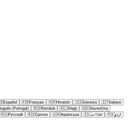
🇸
Español
🇫🇷
Français
🇭🇷
Hrvatski
🇮🇸
Íslenska
🇮🇹
Italiano
tuguês (Portugal)
🇷🇴
Română
🇦🇱
Shqip
🇸🇰
Slovenčina
🇷🇺
Русский
🇷🇸
Српски
🇺🇦
Українська
🇮🇱
עבריت
🇵🇰
اردو