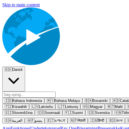
Skip to main content
🇩🇰
Dansk
🇮🇩
Bahasa Indonesia
🇲🇾
Bahasa Melayu
🇧🇦
Bosanski
🇦🇩
Catal
🇹🇿
Kiswahili
🇱🇻
Latviešu
🇱🇹
Lietuvių
🇭🇺
Magyar
🇲🇹
Malti
🇸🇮
Slovenščina
🇸🇴
Soomaali
🇫🇮
Suomi
🇸🇪
Svenska
🇻🇳
Tiến
🇸🇦
العربية
🇦🇫
پښتو
🇪🇹
አማርኛ
🇳🇵
नेपाली
🇮🇳
हिन्दी
🇧🇩
বাংলা
App
Funktioner
Undertekstsprog
Ray One
Prissætning
Pressepakke
Kont