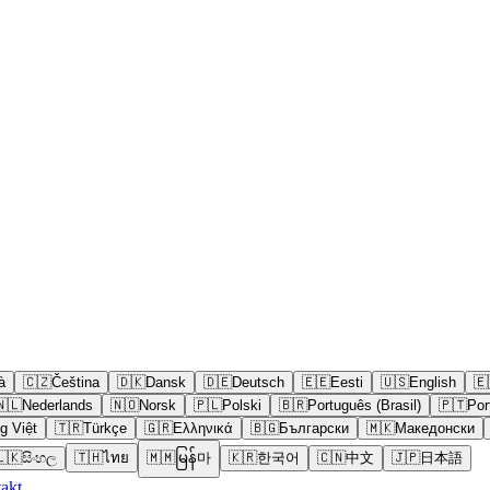
à
🇨🇿
Čeština
🇩🇰
Dansk
🇩🇪
Deutsch
🇪🇪
Eesti
🇺🇸
English
🇪
🇳🇱
Nederlands
🇳🇴
Norsk
🇵🇱
Polski
🇧🇷
Português (Brasil)
🇵🇹
Por
g Việt
🇹🇷
Türkçe
🇬🇷
Ελληνικά
🇧🇬
Български
🇲🇰
Македонски
🇱🇰
සිංහල
🇹🇭
ไทย
🇲🇲
မြန်마
🇰🇷
한국어
🇨🇳
中文
🇯🇵
日本語
akt