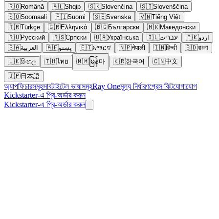
🇷🇴
Română
🇦🇱
Shqip
🇸🇰
Slovenčina
🇸🇮
Slovenščina
🇸🇴
Soomaali
🇫🇮
Suomi
🇸🇪
Svenska
🇻🇳
Tiếng Việt
🇹🇷
Türkçe
🇬🇷
Ελληνικά
🇧🇬
Български
🇲🇰
Македонски
🇷🇺
Русский
🇷🇸
Српски
🇺🇦
Українська
🇮🇱
עבריت
🇵🇰
اردو
🇸🇦
العربية
🇦🇫
پښتو
🇪🇹
አማርኛ
🇳🇵
नेपाली
🇮🇳
हिन्दी
🇧🇩
বাংলা
🇱🇰
සිංහල
🇹🇭
ไทย
🇲🇲
မြန်마
🇰🇷
한국어
🇨🇳
中文
🇯🇵
日本語
অ্যাপ
ফিচারসমূহ
সাবটাইটেল ভাষাসমূহ
Ray One
মূল্য নির্ধারণ
প্রেস কিট
যোগাযোগ
Kickstarter-এ প্রি-অর্ডার করুন
Kickstarter-এ প্রি-অর্ডার করুন