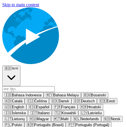
Skip to main content
🇧🇩
বাংলা
🇮🇩
Bahasa Indonesia
🇲🇾
Bahasa Melayu
🇧🇦
Bosanski
🇦🇩
Català
🇨🇿
Čeština
🇩🇰
Dansk
🇩🇪
Deutsch
🇪🇪
Eesti
🇺🇸
English
🇪🇸
Español
🇫🇷
Français
🇭🇷
Hrvatski
🇮🇸
Íslenska
🇮🇹
Italiano
🇹🇿
Kiswahili
🇱🇻
Latviešu
🇱🇹
Lietuvių
🇭🇺
Magyar
🇲🇹
Malti
🇳🇱
Nederlands
🇳🇴
Norsk
🇵🇱
Polski
🇧🇷
Português (Brasil)
🇵🇹
Português (Portugal)