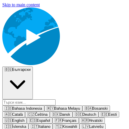
Skip to main content
🇧🇬
Български
🇮🇩
Bahasa Indonesia
🇲🇾
Bahasa Melayu
🇧🇦
Bosanski
🇦🇩
Català
🇨🇿
Čeština
🇩🇰
Dansk
🇩🇪
Deutsch
🇪🇪
Eesti
🇺🇸
English
🇪🇸
Español
🇫🇷
Français
🇭🇷
Hrvatski
🇮🇸
Íslenska
🇮🇹
Italiano
🇹🇿
Kiswahili
🇱🇻
Latviešu