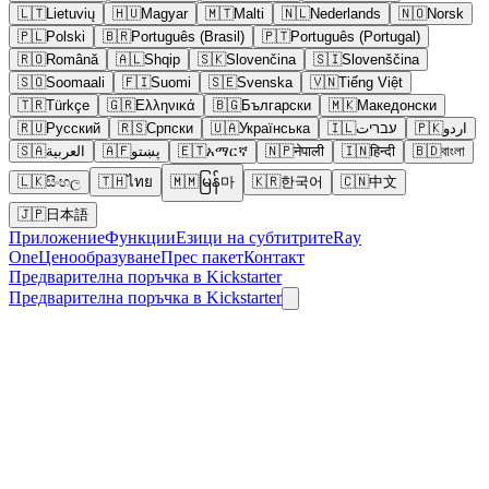
🇱🇹
Lietuvių
🇭🇺
Magyar
🇲🇹
Malti
🇳🇱
Nederlands
🇳🇴
Norsk
🇵🇱
Polski
🇧🇷
Português (Brasil)
🇵🇹
Português (Portugal)
🇷🇴
Română
🇦🇱
Shqip
🇸🇰
Slovenčina
🇸🇮
Slovenščina
🇸🇴
Soomaali
🇫🇮
Suomi
🇸🇪
Svenska
🇻🇳
Tiếng Việt
🇹🇷
Türkçe
🇬🇷
Ελληνικά
🇧🇬
Български
🇲🇰
Македонски
🇷🇺
Русский
🇷🇸
Српски
🇺🇦
Українська
🇮🇱
עבריت
🇵🇰
اردو
🇸🇦
العربية
🇦🇫
پښتو
🇪🇹
አማርኛ
🇳🇵
नेपाली
🇮🇳
हिन्दी
🇧🇩
বাংলা
🇱🇰
සිංහල
🇹🇭
ไทย
🇲🇲
မြန်마
🇰🇷
한국어
🇨🇳
中文
🇯🇵
日本語
Приложение
Функции
Езици на субтитрите
Ray
One
Ценообразуване
Прес пакет
Контакт
Предварителна поръчка в Kickstarter
Предварителна поръчка в Kickstarter